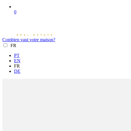
0
Combien vaut votre maison?
FR
PT
EN
FR
DE